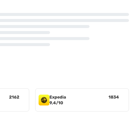
2162
Expedia
1834
9,4/10