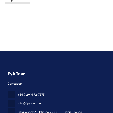
FyA Tour
Contacto
+54 9 2914 72-7573
info@fya.com.ar
Belgrano 133 - Oficina 7
, 8000 - Bahia Blanca