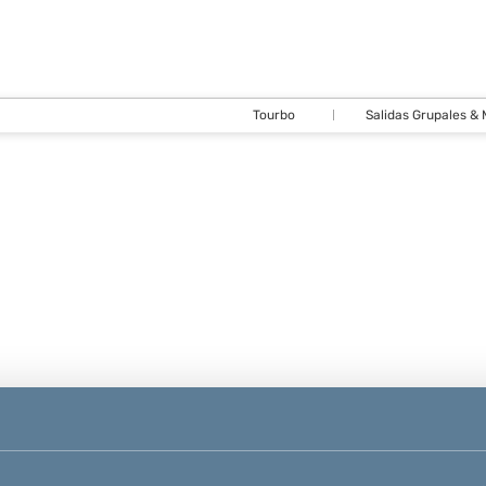
Tourbo
Salidas Grupales &
Cirquitos y
Vuelos, Trenes,
Paquetes
Buses
Hoteles
Paquetes
Autos
Transporte