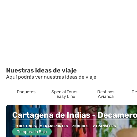
Nuestras ideas de viaje
Aquí podrás ver nuestras ideas de viaje
Paquetes
Special Tours -
Destinos
De
Easy Line
Avianca
Cartagena de Indias - Decameron
1 DESTINOS
2 TRANSPORTES
7 NOCHES
2 TRANSFERS
Temporada Baja