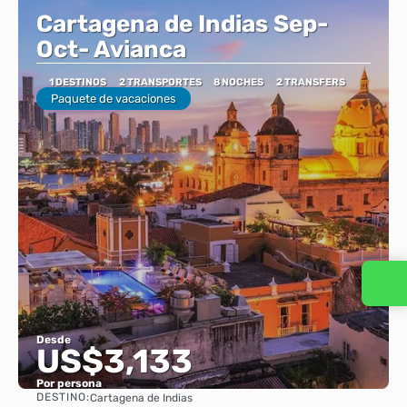
Cartagena de Indias Sep-
Oct- Avianca
1 DESTINOS
2 TRANSPORTES
8 NOCHES
2 TRANSFERS
Paquete de vacaciones
Contacta con nosotros
Desde
US$3,133
Por persona
DESTINO:
Cartagena de Indias
Ver