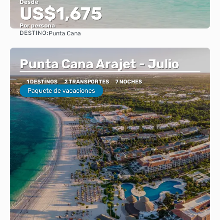
Desde
US$1,675
Por persona
DESTINO:
Punta Cana
Ver
Punta Cana Arajet - Julio
1 DESTINOS
2 TRANSPORTES
7 NOCHES
Paquete de vacaciones