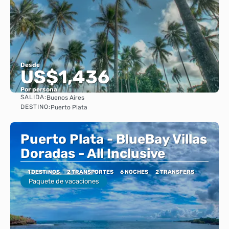
Desde
US$1,436
Por persona
SALIDA:
Buenos Aires
Ver
DESTINO:
Puerto Plata
Puerto Plata - BlueBay Villas
Doradas - All Inclusive
1 DESTINOS
2 TRANSPORTES
6 NOCHES
2 TRANSFERS
Paquete de vacaciones