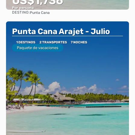
US$1,736
Por persona
DESTINO:
Punta Cana
Ver
Punta Cana Arajet - Julio
1 DESTINOS
2 TRANSPORTES
7 NOCHES
Paquete de vacaciones