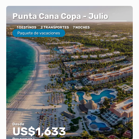
Punta Cana Copa - Julio
1 DESTINOS
2 TRANSPORTES
7 NOCHES
Paquete de vacaciones
Desde
US$1,633
Por persona