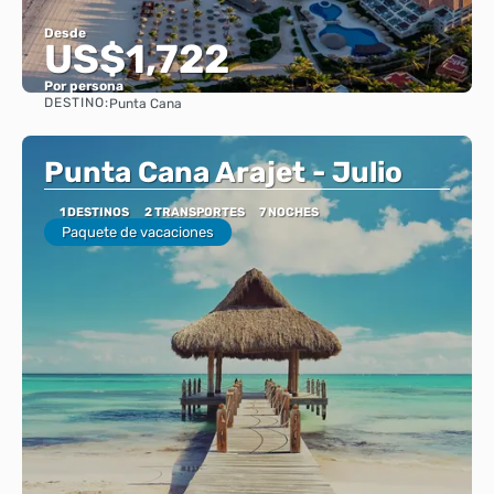
Desde
US$1,722
Por persona
DESTINO:
Punta Cana
Ver
Punta Cana Arajet - Julio
1 DESTINOS
2 TRANSPORTES
7 NOCHES
Paquete de vacaciones