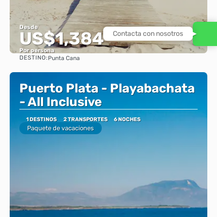
Desde
US$1,384
Contacta con nosotros
Por persona
DESTINO:
Punta Cana
Ver
Puerto Plata - Playabachata
- All Inclusive
1 DESTINOS
2 TRANSPORTES
6 NOCHES
Paquete de vacaciones