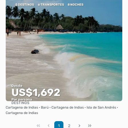
5 DESTINOS
6 TRANSPORTES
8 NOCHES
Desde
US$1,692
Por persona
DESTINOS
Ver
Cartagena de Indias · Barú · Cartagena de Indias · Isla de San Andrés ·
Cartagena de Indias
1
2