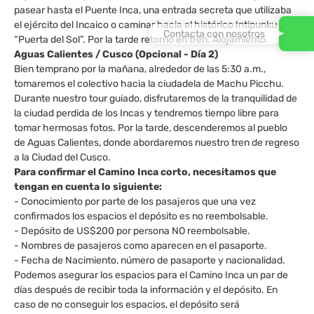
pasear hasta el Puente Inca, una entrada secreta que utilizaba
el ejército del Incaico o caminar hacia el histórico Intipunku o
Contacta con nosotros
“Puerta del Sol”. Por la tarde retorno en tren. Alojamiento.
Aguas Calientes / Cusco (Opcional - Día 2)
Bien temprano por la mañana, alrededor de las 5:30 a.m.,
tomaremos el colectivo hacia la ciudadela de Machu Picchu.
Durante nuestro tour guiado, disfrutaremos de la tranquilidad de
la ciudad perdida de los Incas y tendremos tiempo libre para
tomar hermosas fotos. Por la tarde, descenderemos al pueblo
de Aguas Calientes, donde abordaremos nuestro tren de regreso
a la Ciudad del Cusco.
Para confirmar el Camino Inca corto, necesitamos que
tengan en cuenta lo siguiente:
- Conocimiento por parte de los pasajeros que una vez
confirmados los espacios el depósito es no reembolsable.
- Depósito de US$200 por persona NO reembolsable.
- Nombres de pasajeros como aparecen en el pasaporte.
- Fecha de Nacimiento, número de pasaporte y nacionalidad.
Podemos asegurar los espacios para el Camino Inca un par de
días después de recibir toda la información y el depósito. En
caso de no conseguir los espacios, el depósito será