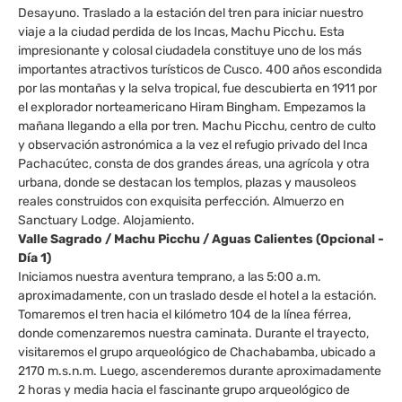
Desayuno. Traslado a la estación del tren para iniciar nuestro
viaje a la ciudad perdida de los Incas, Machu Picchu. Esta
impresionante y colosal ciudadela constituye uno de los más
importantes atractivos turísticos de Cusco. 400 años escondida
por las montañas y la selva tropical, fue descubierta en 1911 por
el explorador norteamericano Hiram Bingham. Empezamos la
mañana llegando a ella por tren. Machu Picchu, centro de culto
y observación astronómica a la vez el refugio privado del Inca
Pachacútec, consta de dos grandes áreas, una agrícola y otra
urbana, donde se destacan los templos, plazas y mausoleos
reales construidos con exquisita perfección. Almuerzo en
Sanctuary Lodge. Alojamiento.
Valle Sagrado / Machu Picchu / Aguas Calientes (Opcional -
Día 1)
Iniciamos nuestra aventura temprano, a las 5:00 a.m.
aproximadamente, con un traslado desde el hotel a la estación.
Tomaremos el tren hacia el kilómetro 104 de la línea férrea,
donde comenzaremos nuestra caminata. Durante el trayecto,
visitaremos el grupo arqueológico de Chachabamba, ubicado a
2170 m.s.n.m. Luego, ascenderemos durante aproximadamente
2 horas y media hacia el fascinante grupo arqueológico de