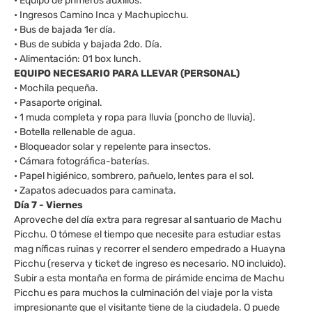
• Equipo de primeros auxilios.
• Ingresos Camino Inca y Machupicchu.
• Bus de bajada 1er día.
• Bus de subida y bajada 2do. Día.
• Alimentación: 01 box lunch.
EQUIPO NECESARIO PARA LLEVAR (PERSONAL)
• Mochila pequeña.
• Pasaporte original.
• 1 muda completa y ropa para lluvia (poncho de lluvia).
• Botella rellenable de agua.
• Bloqueador solar y repelente para insectos.
• Cámara fotográfica-baterías.
• Papel higiénico, sombrero, pañuelo, lentes para el sol.
• Zapatos adecuados para caminata.
Día 7 - Viernes
Aproveche del día extra para regresar al santuario de Machu
Picchu. O tómese el tiempo que necesite para estudiar estas
mag níficas ruinas y recorrer el sendero empedrado a Huayna
Picchu (reserva y ticket de ingreso es necesario. NO incluido).
Subir a esta montaña en forma de pirámide encima de Machu
Picchu es para muchos la culminación del viaje por la vista
impresionante que el visitante tiene de la ciudadela. O puede