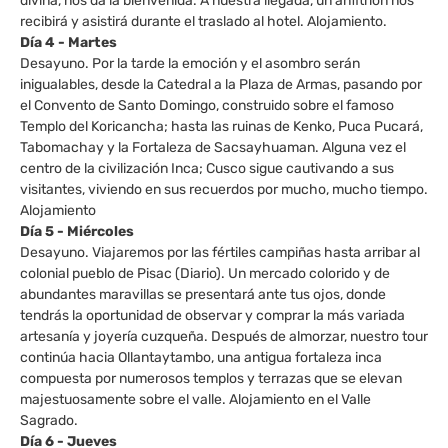
divina, nos da la bienvenida. A nuestra llegada, un anfitrión nos
recibirá y asistirá durante el traslado al hotel. Alojamiento.
Día 4 - Martes
Desayuno. Por la tarde la emoción y el asombro serán
inigualables, desde la Catedral a la Plaza de Armas, pasando por
el Convento de Santo Domingo, construido sobre el famoso
Templo del Koricancha; hasta las ruinas de Kenko, Puca Pucará,
Tabomachay y la Fortaleza de Sacsayhuaman. Alguna vez el
centro de la civilización Inca; Cusco sigue cautivando a sus
visitantes, viviendo en sus recuerdos por mucho, mucho tiempo.
Alojamiento
Día 5 - Miércoles
Desayuno. Viajaremos por las fértiles campiñas hasta arribar al
colonial pueblo de Pisac (Diario). Un mercado colorido y de
abundantes maravillas se presentará ante tus ojos, donde
tendrás la oportunidad de observar y comprar la más variada
artesanía y joyería cuzqueña. Después de almorzar, nuestro tour
continúa hacia Ollantaytambo, una antigua fortaleza inca
compuesta por numerosos templos y terrazas que se elevan
majestuosamente sobre el valle. Alojamiento en el Valle
Sagrado.
Día 6 - Jueves