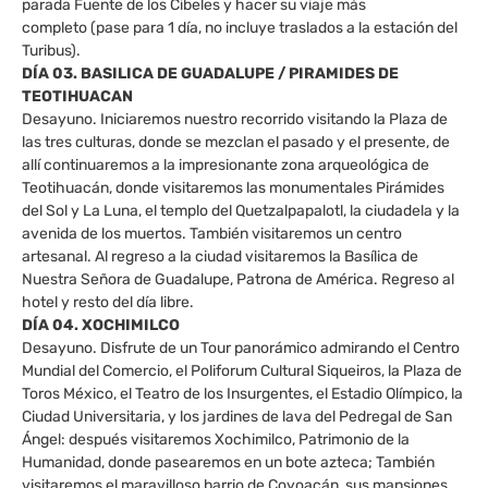
parada Fuente de los Cibeles y hacer su viaje más
completo (pase para 1 día, no incluye traslados a la estación del
Turibus).
DÍA 03. BASILICA DE GUADALUPE / PIRAMIDES DE
TEOTIHUACAN
Desayuno. Iniciaremos nuestro recorrido visitando la Plaza de
las tres culturas, donde se mezclan el pasado y el presente, de
allí continuaremos a la impresionante zona arqueológica de
Teotihuacán, donde visitaremos las monumentales Pirámides
del Sol y La Luna, el templo del Quetzalpapalotl, la ciudadela y la
avenida de los muertos. También visitaremos un centro
artesanal. Al regreso a la ciudad visitaremos la Basílica de
Nuestra Señora de Guadalupe, Patrona de América. Regreso al
hotel y resto del día libre.
DÍA 04. XOCHIMILCO
Desayuno. Disfrute de un Tour panorámico admirando el Centro
Mundial del Comercio, el Poliforum Cultural Siqueiros, la Plaza de
Toros México, el Teatro de los Insurgentes, el Estadio Olímpico, la
Ciudad Universitaria, y los jardines de lava del Pedregal de San
Ángel: después visitaremos Xochimilco, Patrimonio de la
Humanidad, donde pasearemos en un bote azteca; También
visitaremos el maravilloso barrio de Coyoacán, sus mansiones