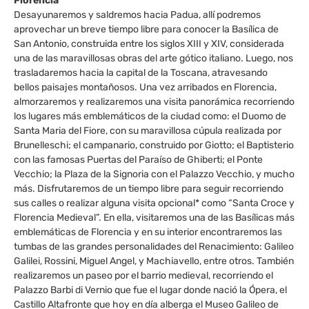
Florencia
Desayunaremos y saldremos hacia Padua, allí podremos
aprovechar un breve tiempo libre para conocer la Basílica de
San Antonio, construida entre los siglos XIII y XIV, considerada
una de las maravillosas obras del arte gótico italiano. Luego, nos
trasladaremos hacia la capital de la Toscana, atravesando
bellos paisajes montañosos. Una vez arribados en Florencia,
almorzaremos y realizaremos una visita panorámica recorriendo
los lugares más emblemáticos de la ciudad como: el Duomo de
Santa Maria del Fiore, con su maravillosa cúpula realizada por
Brunelleschi; el campanario, construido por Giotto; el Baptisterio
con las famosas Puertas del Paraíso de Ghiberti; el Ponte
Vecchio; la Plaza de la Signoria con el Palazzo Vecchio, y mucho
más. Disfrutaremos de un tiempo libre para seguir recorriendo
sus calles o realizar alguna visita opcional* como “Santa Croce y
Florencia Medieval”. En ella, visitaremos una de las Basílicas más
emblemáticas de Florencia y en su interior encontraremos las
tumbas de las grandes personalidades del Renacimiento: Galileo
Galilei, Rossini, Miguel Angel, y Machiavello, entre otros. También
realizaremos un paseo por el barrio medieval, recorriendo el
Palazzo Barbi di Vernio que fue el lugar donde nació la Ópera, el
Castillo Altafronte que hoy en día alberga el Museo Galileo de