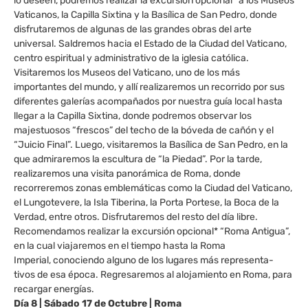
lo deseen, podremos realizar la excursión opcional* a los Museos
Vaticanos, la Capilla Sixtina y la Basílica de San Pedro, donde
disfrutaremos de algunas de las grandes obras del arte
universal. Saldremos hacia el Estado de la Ciudad del Vaticano,
centro espiritual y administrativo de la iglesia católica.
Visitaremos los Museos del Vaticano, uno de los más
importantes del mundo, y allí realizaremos un recorrido por sus
diferentes galerías acompañados por nuestra guía local hasta
llegar a la Capilla Sixtina, donde podremos observar los
majestuosos “frescos” del techo de la bóveda de cañón y el
“Juicio Final”. Luego, visitaremos la Basílica de San Pedro, en la
que admiraremos la escultura de “la Piedad”. Por la tarde,
realizaremos una visita panorámica de Roma, donde
recorreremos zonas emblemáticas como la Ciudad del Vaticano,
el Lungotevere, la Isla Tiberina, la Porta Portese, la Boca de la
Verdad, entre otros. Disfrutaremos del resto del día libre.
Recomendamos realizar la excursión opcional* “Roma Antigua”,
en la cual viajaremos en el tiempo hasta la Roma
Imperial, conociendo alguno de los lugares más representa-
tivos de esa época. Regresaremos al alojamiento en Roma, para
recargar energías.
Día 8 | Sábado 17 de Octubre | Roma