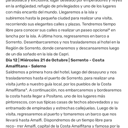
paradisíaca y exclusiva, lugar deseado por emperadores y reyes
en la antigüedad, refugio de privilegiados y uno de los lugares
con más encanto del mundo. Llegaremos a la isla y
subiremos hasta la pequeña ciudad para realizar una visita,
recorriendo sus elegantes calles y plazas. Tendremos tiempo
libre para conocer sus calles o realizar un paseo opcional* en
lancha por la isla. A última hora, regresaremos en barco a
Sorrento. Desembarcaremos y nos trasladaremos al hotel en la
Región de Sorrento, donde cenaremos y descansaremos luego
de un día soñado en la isla de Capri.
Día 12 | Miércoles 21 de Octubre | Sorrento - Costa
Amalfitana - Salerno
Saldremos a primera hora del hotel, luego del desayuno y nos
trasladaremos hasta el puerto de Sorrento, para realizar una
visita junto a nuestro guía local, por los pueblos de la Costa
Amalfitana*. A continuación, nos embarcaremos y bordearemos
la costa hasta llegar a Positano, uno de los lugares más
pintorescos, con sus típicas casas de techos abovedados y su
entramado de empinadas y estrechas callejuelas. Luego de la
visita, regresaremos al puerto y tomaremos un barco que nos
llevará hasta Amalfi. Dispondremos de un tiempo libre para
reco- rrer Amalfi, capital de la Costa Amalfitana y famosa por la