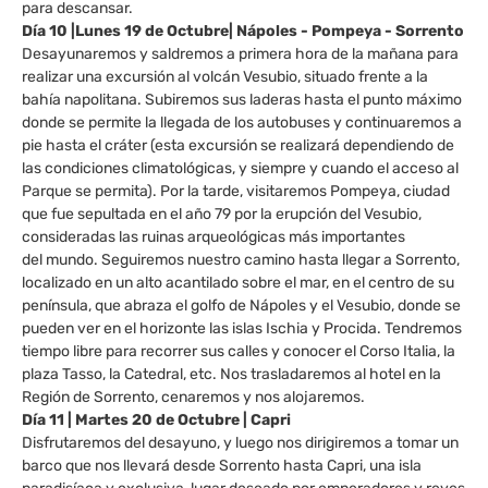
para descansar.
Día 10 |Lunes 19 de Octubre| Nápoles - Pompeya - Sorrento
Desayunaremos y saldremos a primera hora de la mañana para
realizar una excursión al volcán Vesubio, situado frente a la
bahía napolitana. Subiremos sus laderas hasta el punto máximo
donde se permite la llegada de los autobuses y continuaremos a
pie hasta el cráter (esta excursión se realizará dependiendo de
las condiciones climatológicas, y siempre y cuando el acceso al
Parque se permita). Por la tarde, visitaremos Pompeya, ciudad
que fue sepultada en el año 79 por la erupción del Vesubio,
consideradas las ruinas arqueológicas más importantes
del mundo. Seguiremos nuestro camino hasta llegar a Sorrento,
localizado en un alto acantilado sobre el mar, en el centro de su
península, que abraza el golfo de Nápoles y el Vesubio, donde se
pueden ver en el horizonte las islas Ischia y Procida. Tendremos
tiempo libre para recorrer sus calles y conocer el Corso Italia, la
plaza Tasso, la Catedral, etc. Nos trasladaremos al hotel en la
Región de Sorrento, cenaremos y nos alojaremos.
Día 11 | Martes 20 de Octubre | Capri
Disfrutaremos del desayuno, y luego nos dirigiremos a tomar un
barco que nos llevará desde Sorrento hasta Capri, una isla