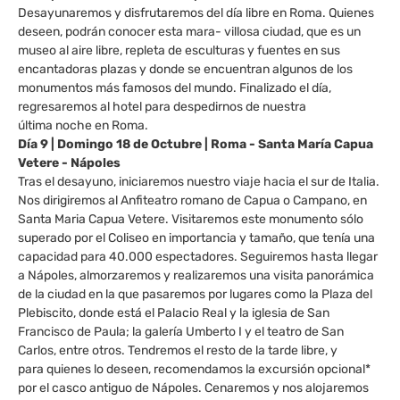
Desayunaremos y disfrutaremos del día libre en Roma. Quienes
deseen, podrán conocer esta mara- villosa ciudad, que es un
museo al aire libre, repleta de esculturas y fuentes en sus
encantadoras plazas y donde se encuentran algunos de los
monumentos más famosos del mundo. Finalizado el día,
regresaremos al hotel para despedirnos de nuestra
última noche en Roma.
Día 9 | Domingo 18 de Octubre | Roma - Santa María Capua
Vetere - Nápoles
Tras el desayuno, iniciaremos nuestro viaje hacia el sur de Italia.
Nos dirigiremos al Anfiteatro romano de Capua o Campano, en
Santa Maria Capua Vetere. Visitaremos este monumento sólo
superado por el Coliseo en importancia y tamaño, que tenía una
capacidad para 40.000 espectadores. Seguiremos hasta llegar
a Nápoles, almorzaremos y realizaremos una visita panorámica
de la ciudad en la que pasaremos por lugares como la Plaza del
Plebiscito, donde está el Palacio Real y la iglesia de San
Francisco de Paula; la galería Umberto I y el teatro de San
Carlos, entre otros. Tendremos el resto de la tarde libre, y
para quienes lo deseen, recomendamos la excursión opcional*
por el casco antiguo de Nápoles. Cenaremos y nos alojaremos