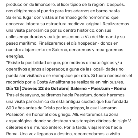
producción de limoncello, el licor típico de la región. Después,
nos dirigiremos al puerto para trasladarnos en barco hasta
Salerno, lugar con vistas al hermoso golfo homónimo, que
conserva intacta su estructura medieval original. Realizaremos
una visita panorámica por su centro histórico, con sus
calles empedradas y callejones como la Via dei Mercanti y su
paseo marítimo. Finalizaremos el día hospedán- donos en
nuestro alojamiento en Salerno, cenaremos y recargaremos
energías.
*Existe la posibilidad de que, por motivos climatológicos y/u
operativos ajenos al operador, alguna de las locali- dades no
pueda ser visitada o se reemplace por otra. Si fuera necesario, el
recorrido por la Costa Amalfitana se realizaría en minibus/es.
Día 13 | Jueves 22 de Octubre| Salerno - Paestum - Roma
Tras el desayuno, saldremos hacia Paestum, donde haremos
una visita panorámica de esta antigua ciudad, que fue fundada
600 años antes de Cristo por los griegos, la cual llamaron
Poseidón, en honor al dios griego. Allí, visitaremos su zona
arqueológica, donde se destacan sus templos dóricos del siglo V,
célebres en el mundo entero. Por la tarde, viajaremos hacia
Roma. Una vez llegados a destino, recomendamos la visita