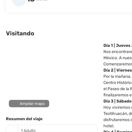
Visitando
Día 1 | Jueve
Nos encontrarem
México. A nuest
Comenzaremos a
Día 2 | Vierne
Por la mañana, 
Centro Históric
el Paseo de la 
finalizaremos e
Día 3 | Sábad
Ampliar mapa
Hoy viviremos u
Teotihuacán, d
Resumen del viaje
disfrutaremos d
hotel.
1 Adulto