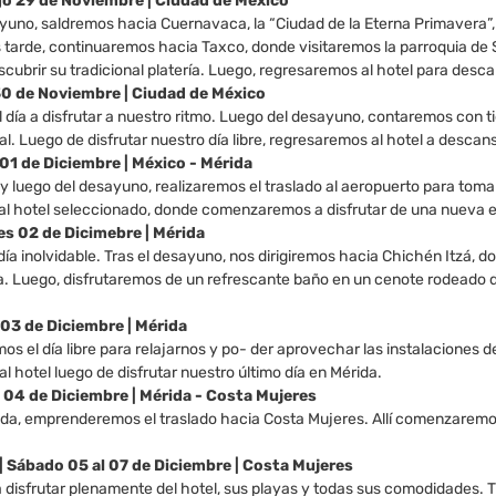
go 29 de Noviembre | Ciudad de México
yuno, saldremos hacia Cuernavaca, la “Ciudad de la Eterna Primavera”,
s tarde, continuaremos hacia Taxco, donde visitaremos la parroquia d
cubrir su tradicional platería. Luego, regresaremos al hotel para desca
 30 de Noviembre | Ciudad de México
día a disfrutar a nuestro ritmo. Luego del desayuno, contaremos con t
. Luego de disfrutar nuestro día libre, regresaremos al hotel a descans
 01 de Diciembre | México - Mérida
y luego del desayuno, realizaremos el traslado al aeropuerto para toma
al hotel seleccionado, donde comenzaremos a disfrutar de una nueva et
les 02 de Dicimebre | Mérida
ía inolvidable. Tras el desayuno, nos dirigiremos hacia Chichén Itzá,
ya. Luego, disfrutaremos de un refrescante baño en un cenote rodeado d
 03 de Diciembre | Mérida
os el día libre para relajarnos y po- der aprovechar las instalaciones del
 hotel luego de disfrutar nuestro último día en Mérida.
s 04 de Diciembre | Mérida - Costa Mujeres
ada, emprenderemos el traslado hacia Costa Mujeres. Allí comenzaremos n
2 | Sábado 05 al 07 de Diciembre | Costa Mujeres
 disfrutar plenamente del hotel, sus playas y todas sus comodidades. Tie