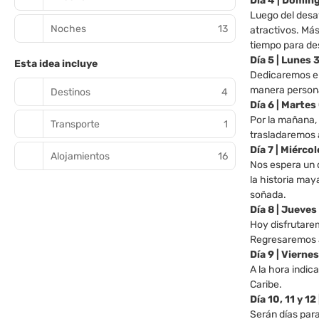
Día 4 | Domin
Luego del desa
Noches
13
atractivos. Má
tiempo para des
Día 5 | Lunes
Esta idea incluye
Dedicaremos el 
manera personal
Destinos
4
Día 6 | Martes
Por la mañana, 
Transporte
1
trasladaremos 
Día 7 | Miérco
Alojamientos
16
Nos espera un d
la historia ma
soñada.
Día 8 | Jueves
Hoy disfrutarem
Regresaremos al
Día 9 | Vierne
A la hora indic
Caribe.
Día 10, 11 y 1
Serán días para