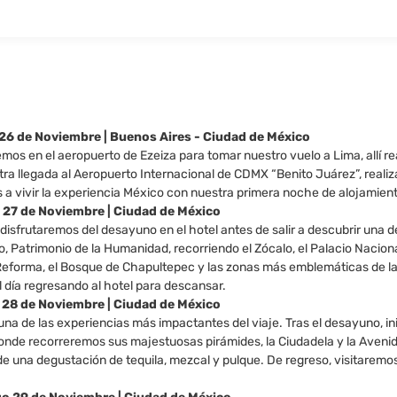
s 26 de Noviembre | Buenos Aires - Ciudad de México
os en el aeropuerto de Ezeiza para tomar nuestro vuelo a Lima, allí r
ra llegada al Aeropuerto Internacional de CDMX “Benito Juárez”, realiz
 vivir la experiencia México con nuestra primera noche de alojamiento
s 27 de Noviembre | Ciudad de México
disfrutaremos del desayuno en el hotel antes de salir a descubrir una 
o, Patrimonio de la Humanidad, recorriendo el Zócalo, el Palacio Nacion
Reforma, el Bosque de Chapultepec y las zonas más emblemáticas de la c
l día regresando al hotel para descansar.
o 28 de Noviembre | Ciudad de México
na de las experiencias más impactantes del viaje. Tras el desayuno, in
onde recorreremos sus majestuosas pirámides, la Ciudadela y la Avenida
e una degustación de tequila, mezcal y pulque. De regreso, visitaremos