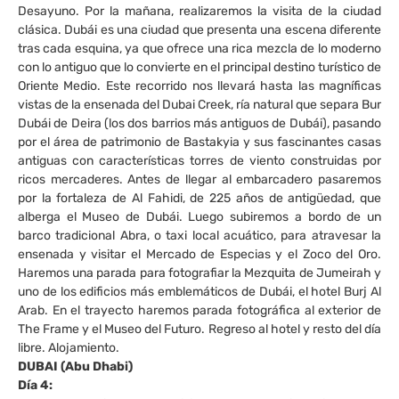
Desayuno. Por la mañana, realizaremos la visita de la ciudad
clásica. Dubái es una ciudad que presenta una escena diferente
tras cada esquina, ya que ofrece una rica mezcla de lo moderno
con lo antiguo que lo convierte en el principal destino turístico de
Oriente Medio. Este recorrido nos llevará hasta las magníficas
vistas de la ensenada del Dubai Creek, ría natural que separa Bur
Dubái de Deira (los dos barrios más antiguos de Dubái), pasando
por el área de patrimonio de Bastakyia y sus fascinantes casas
antiguas con características torres de viento construidas por
ricos mercaderes. Antes de llegar al embarcadero pasaremos
por la fortaleza de Al Fahidi, de 225 años de antigüedad, que
alberga el Museo de Dubái. Luego subiremos a bordo de un
barco tradicional Abra, o taxi local acuático, para atravesar la
ensenada y visitar el Mercado de Especias y el Zoco del Oro.
Haremos una parada para fotografiar la Mezquita de Jumeirah y
uno de los edificios más emblemáticos de Dubái, el hotel Burj Al
Arab. En el trayecto haremos parada fotográfica al exterior de
The Frame y el Museo del Futuro. Regreso al hotel y resto del día
libre. Alojamiento.
DUBAI (Abu Dhabi)
Día 4: