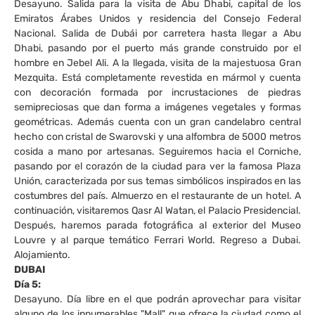
Desayuno. Salida para la visita de Abu Dhabi, capital de los
Emiratos Árabes Unidos y residencia del Consejo Federal
Nacional. Salida de Dubái por carretera hasta llegar a Abu
Dhabi, pasando por el puerto más grande construido por el
hombre en Jebel Ali. A la llegada, visita de la majestuosa Gran
Mezquita. Está completamente revestida en mármol y cuenta
con decoración formada por incrustaciones de piedras
semipreciosas que dan forma a imágenes vegetales y formas
geométricas. Además cuenta con un gran candelabro central
hecho con cristal de Swarovski y una alfombra de 5000 metros
cosida a mano por artesanas. Seguiremos hacia el Corniche,
pasando por el corazón de la ciudad para ver la famosa Plaza
Unión, caracterizada por sus temas simbólicos inspirados en las
costumbres del país. Almuerzo en el restaurante de un hotel. A
continuación, visitaremos Qasr Al Watan, el Palacio Presidencial.
Después, haremos parada fotográfica al exterior del Museo
Louvre y al parque temático Ferrari World. Regreso a Dubai.
Alojamiento.
DUBAI
Día 5:
Desayuno. Día libre en el que podrán aprovechar para visitar
alguno de los innumerables "Mall" que ofrece la ciudad como el