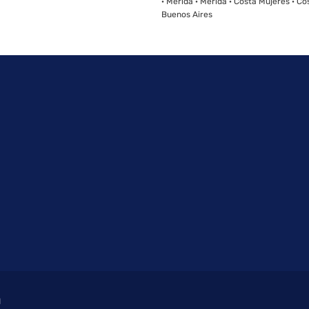
· Mérida · Mérida · Costa Mujeres · Co
Buenos Aires
d