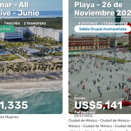
ar - All
Playa - 26 de
ive - Junio
Noviembre 20
7 NOCHES
2 TRANSFERS
4 DESTINOS
1 TRANSPORTES
a Baja
Salida Grupal Acompañada
Desde
1,335
US$5,141
Por persona
DESTINOS
sta Mujeres
Ver
Ver
Ciudad de México · Ciudad de México 
México · Ciudad de México · Ciudad d