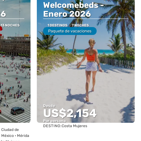
Welcomebeds -
26
Enero 2026
13 NOCHES
1 DESTINOS
7 NOCHES
Paquete de vacaciones
Desde
US$2,154
Por persona
DESTINO:
Costa Mujeres
Ver
· Ciudad de
e México · Mérida