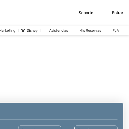
Soporte
Entrar
 Marketing
Disney
Asistencias
Mis Reservas
FyA
Cruceros
Actividades
Traslados
Seguros