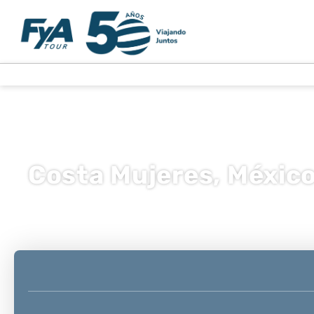
Costa Mujeres, Méxic
Multidestino
Transporte + Alojamiento
+