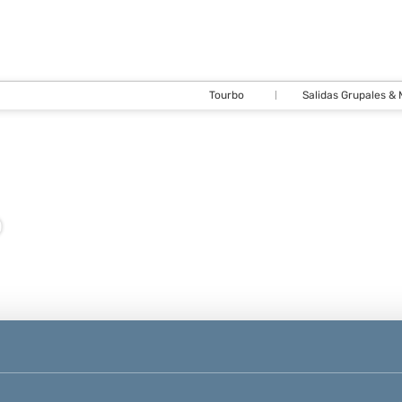
Tourbo
Salidas Grupales &
o
Cirquitos y
Vuelos, Trenes,
Paquetes
Buses
Hoteles
Paquetes
Autos
Transporte