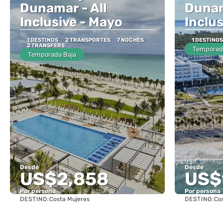
Dunamar - All
Dunam
Inclusive - Mayo
Inclus
1 DESTINOS
2 TRANSPORTES
7 NOCHES
1 DESTINOS
2 TRANSFERS
Temporad
Temporada Baja
Desde
Desde
US$2,858
US$
Por persona
Por persona
DESTINO:
DESTINO:
Costa Mujeres
Co
Ver