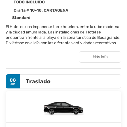
TODO INCLUIDO
Cra 1a # 10-10, CARTAGENA
Standard
El Hotel es una imponente torre hotelera, entre la urbe moderna
y la ciudad amurallada. Las instalaciones del Hotel se
encuentran frente a la playa en la zona turística de Bocagrande.
Diviértase en el día con las diferentes actividades recreativas
como clases de baile y aeróbics. Los invitamos a descansar y
disfrutar en las playas de Bocagrande, a viajar en lancha a las
Más info
paradisíacas Islas del Rosario, camina por la histórica ciudad
amurallada apreciando sus monumentos, o simplemente a
disfrutar de baños de sol y nadar en los escondites del Caribe.
08
Traslado
abr