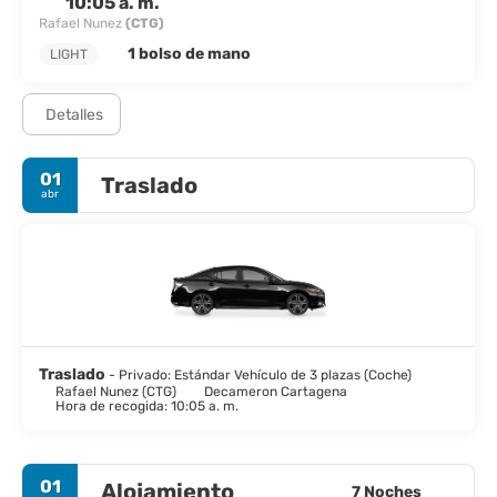
10:05 a. m.
Rafael Nunez
(CTG)
1 bolso de mano
LIGHT
Detalles
01
Traslado
abr
Traslado
- Privado: Estándar Vehículo de 3 plazas (Coche)
Rafael Nunez (CTG)
Decameron Cartagena
Hora de recogida: 10:05 a. m.
01
Alojamiento
7 Noches