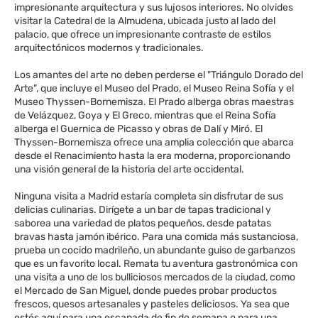
impresionante arquitectura y sus lujosos interiores. No olvides
visitar la Catedral de la Almudena, ubicada justo al lado del
palacio, que ofrece un impresionante contraste de estilos
arquitectónicos modernos y tradicionales.
Los amantes del arte no deben perderse el "Triángulo Dorado del
Arte", que incluye el Museo del Prado, el Museo Reina Sofía y el
Museo Thyssen-Bornemisza. El Prado alberga obras maestras
de Velázquez, Goya y El Greco, mientras que el Reina Sofía
alberga el Guernica de Picasso y obras de Dalí y Miró. El
Thyssen-Bornemisza ofrece una amplia colección que abarca
desde el Renacimiento hasta la era moderna, proporcionando
una visión general de la historia del arte occidental.
Ninguna visita a Madrid estaría completa sin disfrutar de sus
delicias culinarias. Dirígete a un bar de tapas tradicional y
saborea una variedad de platos pequeños, desde patatas
bravas hasta jamón ibérico. Para una comida más sustanciosa,
prueba un cocido madrileño, un abundante guiso de garbanzos
que es un favorito local. Remata tu aventura gastronómica con
una visita a uno de los bulliciosos mercados de la ciudad, como
el Mercado de San Miguel, donde puedes probar productos
frescos, quesos artesanales y pasteles deliciosos. Ya sea que
estés aquí para una escapada de fin de semana o para una