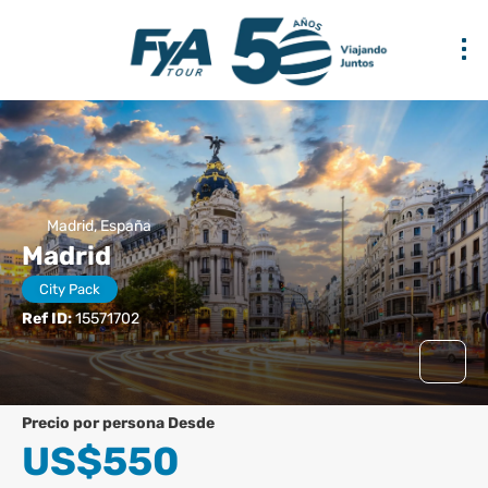
Madrid, España
Madrid
City Pack
Ref ID:
15571702
precio por persona Desde
US$550