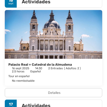
16
Actividades
máquina expendedora.
sept
Te sentirás como en tu propia casa en cualquiera de las 153
habitaciones con aire acondicionado, minibar y televisión de
pantalla plana. La conexión wifi gratis te mantendrá en contacto
con los tuyos. Además, podrás disfrutar de canales digitales. El
cuarto de baño está provisto de bañera o ducha y secadores de
pelo. Entre las comodidades, se incluyen caja fuerte, escritorio y
teléfono.
En este hotel tienes un restaurante y una cafetería a tu
disposición para comer algo. Apaga la sed con tu bebida favorita
en el bar o lounge. Se ofrece un desayuno bufé todos los días de
07:30 a 10:30 con un coste adicional.
Palacio Real + Catedral de la Almudena
16 sept 2025
14:30
2 Entradas
(
Adultos: 2
)
Tendrás un centro de negocios, periódicos gratuitos en el
2.5 horas
Español
vestíbulo y tintorería a tu disposición. ¿Estás organizando un
Tour en español
evento en Madrid? En este hotel tienes a tu disposición 100
No reembolsable
metros cuadrados de espacio con centro de conferencias y una
sala de reuniones.
Detalles
17
Actividades