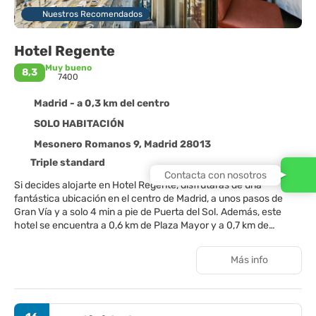
Nuestros Recomendados
Hotel Regente
Muy bueno
8,3
7400
Madrid - a 0,3 km del centro
SOLO HABITACIÓN
Mesonero Romanos 9, Madrid 28013
Triple standard
Contacta con nosotros
Si decides alojarte en Hotel Regente, disfrutarás de una
fantástica ubicación en el centro de Madrid, a unos pasos de
Gran Vía y a solo 4 min a pie de Puerta del Sol. Además, este
hotel se encuentra a 0,6 km de Plaza Mayor y a 0,7 km de
Mercado de San Miguel.
Más info
Con un centro de bienestar y muchas otras instalaciones
recreativas a tu disposición, no te quedará ni un minuto libre.
Encontrarás también conexión a Internet wifi gratis y servicios
de conserjería. Encontrarás también un salón de eventos y una