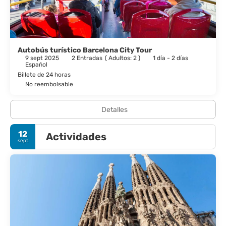
Hotel Best Aranea sirve deliciosas comidas en Aranea. Apaga la
sed con tu bebida favorita en el bar o lounge. Se ofrece un
desayuno continental todos los días de 07:00 a 10:00 con un
coste adicional.
Autobús turístico Barcelona City Tour
9 sept 2025
2 Entradas
(
Adultos: 2
)
1 día - 2 días
Tendrás un centro de negocios, periódicos gratuitos en el
Español
vestíbulo y tintorería a tu disposición.
Billete de 24 horas
No reembolsable
Detalles
12
Actividades
sept