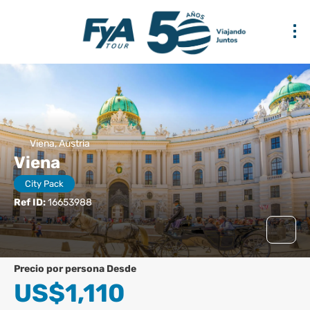
Viena, Austria
Viena
City Pack
Ref ID:
16653988
precio por persona Desde
US$1,110