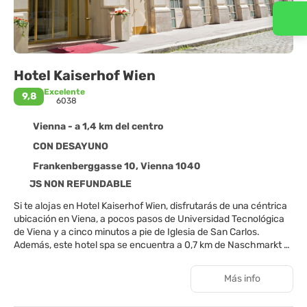
Contacta con nosotros
Hotel Kaiserhof Wien
Excelente
9,8
6038
Vienna - a 1,4 km del centro
CON DESAYUNO
Frankenberggasse 10, Vienna 1040
JS NON REFUNDABLE
Si te alojas en Hotel Kaiserhof Wien, disfrutarás de una céntrica
ubicación en Viena, a pocos pasos de Universidad Tecnológica
de Viena y a cinco minutos a pie de Iglesia de San Carlos.
Además, este hotel spa se encuentra a 0,7 km de Naschmarkt y
a 0,9 km de Ópera de Viena.
Más info
Para un relax sin igual, nada como una visita al spa. La diversión
está asegurada en este alojamiento, que ofrece sauna y