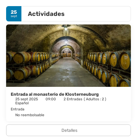
gimnasio. Encontrarás además conexión a Internet wifi gratis,
servicios de conserjería y un vestíbulo con chimenea.
25
Actividades
sept
Te sentirás como en tu propia casa en cualquiera de las 74
habitaciones con minibar. Las camas cuentan con colchones
con una capa de acolchado adicional y sábanas de algodón
egipcio para descansar plácidamente. Se ofrece una conexión a
Internet por cable y wifi gratis. El baño privado con bañera o
ducha está provisto de artículos de higiene personal gratuitos y
secadores de pelo.
Este hotel cuenta con una cafetería para tomar algo rápido, pero
también puedes aprovechar su servicio de habitaciones con
horario limitado. Apaga la sed con tu bebida favorita en el bar o
lounge. Se ofrece un desayuno bufé todos los días de 07:00 a
10:30 con un coste adicional.
Entrada al monasterio de Klosterneuburg
25 sept 2025
09:00
2 Entradas
(
Adultos : 2
)
Tendrás conexión a Internet por cable gratis, un centro de
Español
negocios y periódicos gratuitos en el vestíbulo a tu disposición.
Entrada
Pagando un pequeño suplemento podrás aprovechar
No reembolsable
prestaciones como servicio de transporte al aeropuerto (ida y
vuelta) disponible 24 horas y aparcamiento sin asistencia (de
pago).
Detalles