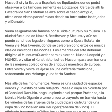
Museo Sisi y la Escuela Española de Equitación, donde podrá
observar a los famosos sementales Lipizzanos. Cerca de allí, la
Catedral de San Esteban se alza sobre el casco antiguo,
ofreciendo vistas panorámicas desde su torre sobre los tejados
y el Danubio.
Viena es igualmente famosa por su vida cultural y su música. La
ciudad fue cuna de Mozart, Beethoven y Strauss, y aún se
puede sentir ese legado en lugares como la Ópera Estatal de
Viena y el Musikverein, donde se celebran conciertos de música
clásica casi todas las noches. Los amantes del arte deberían
dirigirse al MuseumsQuartier para explorar el Museo Leopold y el
MUMOK, o visitar el Kunsthistorisches Museum para admirar una
de las mejores colecciones de antiguos maestros de Europa.
Entre visita y visita, relájese en una cafetería tradicional,
saboreando una Melange y una tarta Sacher.
Más allá de los monumentos, Viena es una ciudad de espacios
verdes y un estilo de vida relajado. Pasee o vaya en bicicleta por
el Canal del Danubio, haga un picnic en el parque Prater bajo la
icónica Noria Gigante o tome un corto trayecto en tranvía hasta
los viñedos de las afueras de la ciudad para disfrutar de una
copa de vino local en una Heuriger (taberna de vinos). El
eficiente transporte público, las calles seguras y un centro