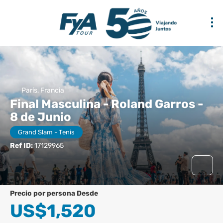
París, Francia
Final Masculina - Roland Garros -
8 de Junio
Grand Slam - Tenis
Ref ID:
17129965
precio por persona Desde
US$1,520