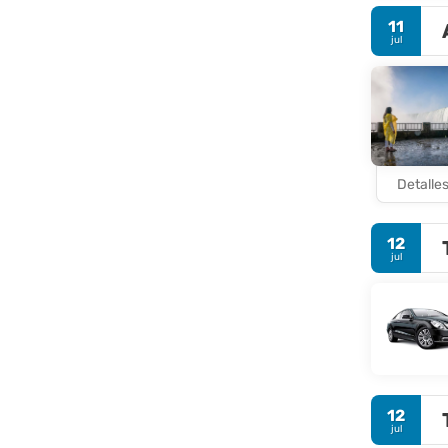
11
jul
Detalle
12
jul
12
jul