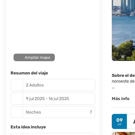
Ampliar mapa
Resumen del viaje
Sobre el d
noroeste del
2 Adultos
Dominando el
vistas espe
9 jul 2025 - 16 jul 2025
Más info
Canadá de l
Noches
7
Casa Loma es
09
de distanci
jul
Esta idea incluye
Venga a visi