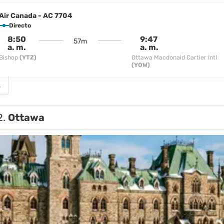
Air Canada - AC 7704
Directo
8:50
9:47
57m
a. m.
a. m.
Bishop
(YTZ)
Ottawa Macdonald Cartier Intl
(YOW)
s
2.
Ottawa