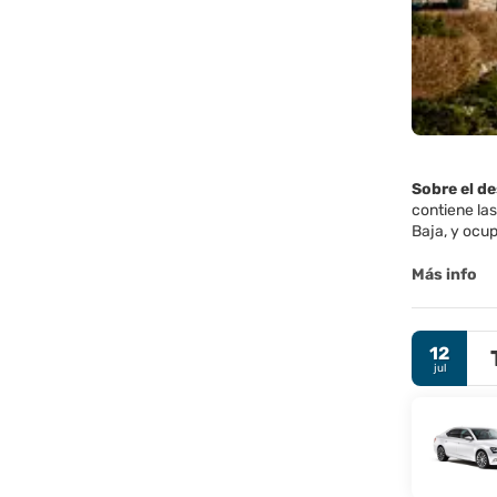
Sobre el d
contiene las
Baja, y ocup
Una visita o
Más info
mundo. Ahor
ajustes de 
12
Construido e
jul
de Canadá ed
la UNESCO, e
museos notab
La capital d