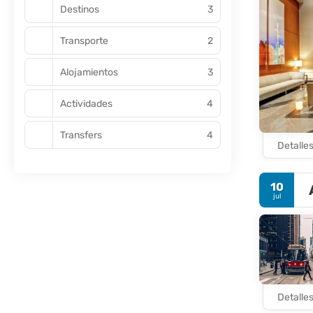
restaurante
Destinos
3
experiencia 
Transporte
2
Alojamientos
3
Actividades
4
Transfers
4
Detalle
10
jul
Detalle