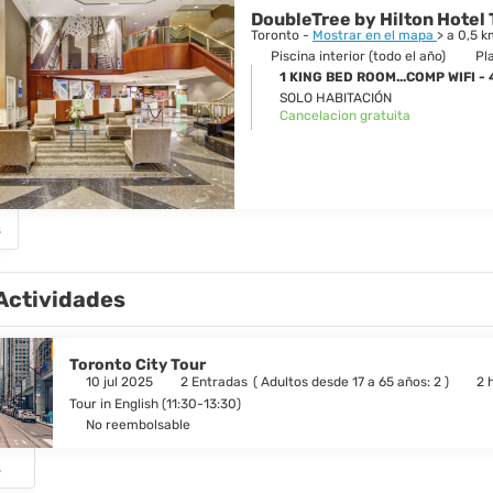
s, mercados y festivales. Deléitese con la energía renovada y nuevas 
DoubleTree by Hilton Hote
de la tapa teatro, cocina internacional, tiendas y un calendario complet
Toronto -
Mostrar en el mapa
> a 0,5 
Piscina interior (todo el año)
Pl
1 KING BED ROOM...COMP WIFI - 
SOLO HABITACIÓN
Cancelacion gratuita
s
Actividades
Toronto City Tour
10 jul 2025
2 Entradas
(
Adultos desde 17 a 65 años: 2
)
2 
Tour in English (11:30-13:30)
No reembolsable
s