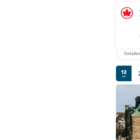
Detalle
12
jul