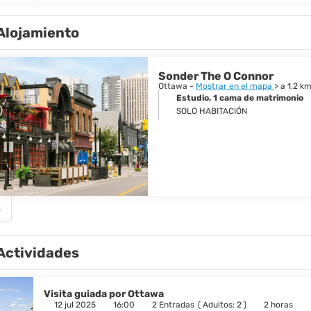
Alojamiento
Sonder The O Connor
Ottawa -
Mostrar en el mapa
> a 1,2 k
Estudio, 1 cama de matrimonio
SOLO HABITACIÓN
s
Actividades
Visita guiada por Ottawa
12 jul 2025
16:00
2 Entradas
(
Adultos: 2
)
2 horas