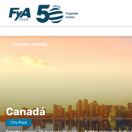
Toronto, Canadá
Canadá
City Pack
Creado:
viernes, 28 de marzo de 2025
-
Salida:
miércoles, 9 de ju