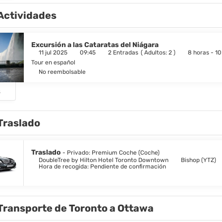
Actividades
Excursión a las Cataratas del Niágara
11 jul 2025
09:45
2 Entradas
(
Adultos: 2
)
8 horas - 10
Tour en español
No reembolsable
s
Traslado
Traslado
- Privado: Premium Coche (Coche)
DoubleTree by Hilton Hotel Toronto Downtown
Bishop (YTZ)
Hora de recogida: Pendiente de confirmación
Transporte de Toronto a Ottawa