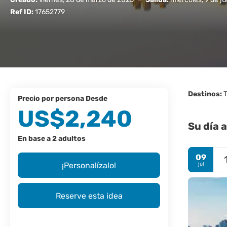
Ref ID:
17652779
Destinos:
T
precio por persona Desde
US$2,240
Su día a
En base a 2 adultos
09
¡Personalízalo!
jul
Reserve esta idea