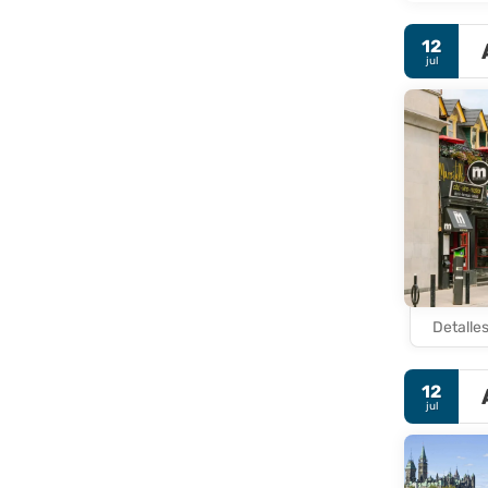
12
jul
Detalle
12
jul