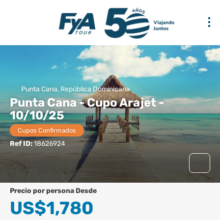
Punta Cana, República Dominicana
Punta Cana - Cupo Arajet -
10/10/25
Cupos Confirmados
Ref ID:
18626924
precio por persona Desde
US$1,780