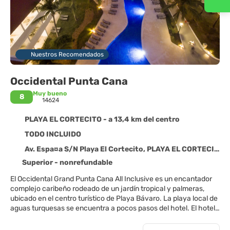
Nuestros Recomendados
Occidental Punta Cana
Muy bueno
8
14624
PLAYA EL CORTECITO - a 13,4 km del centro
TODO INCLUIDO
Av. Espa¤a S/N Playa El Cortecito, PLAYA EL CORTECITO 33126
Superior - nonrefundable
El Occidental Grand Punta Cana All Inclusive es un encantador
complejo caribeño rodeado de un jardín tropical y palmeras,
ubicado en el centro turístico de Playa Bávaro. La playa local de
aguas turquesas se encuentra a pocos pasos del hotel. El hotel
ofrece una amplia gama de servicios e instalaciones con todo
incluido. Además, cuenta con 7 bares, una discoteca, un