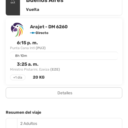
oct
Vuelta
Arajet - DM 6260
Directo
6:15 p. m.
Punta Cana Intl
(PUJ)
8h 10m
3:25 a. m.
Ministro Pistarini, Ezeiza
(EZE)
20 KG
+1 día
Detalles
Resumen del viaje
2 Adultos