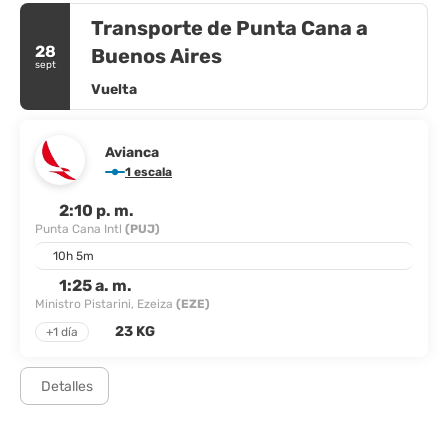
Transporte de Punta Cana a
28
Buenos Aires
sept
Vuelta
Avianca
1 escala
2:10 p. m.
Punta Cana Intl
(PUJ)
10h 5m
1:25 a. m.
Ministro Pistarini, Ezeiza
(EZE)
23 KG
+1 día
Detalles