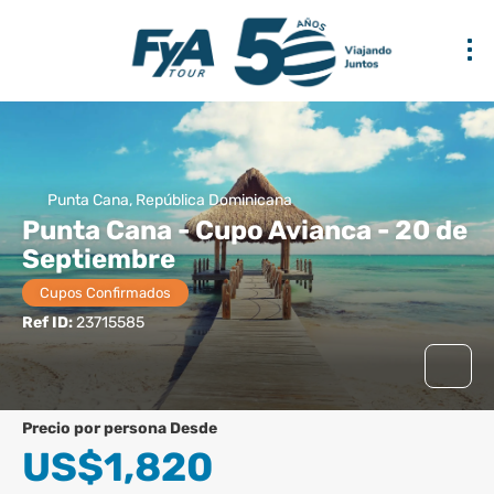
Punta Cana, República Dominicana
Punta Cana - Cupo Avianca - 20 de
Septiembre
Cupos Confirmados
Ref ID:
23715585
precio por persona Desde
US$1,820