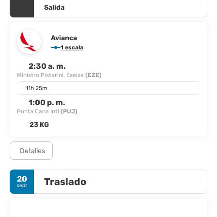
Salida
Avianca
1 escala
2:30 a. m.
Ministro Pistarini, Ezeiza
(EZE)
11h 25m
1:00 p. m.
Punta Cana Intl
(PUJ)
23 KG
Detalles
20
Traslado
sept