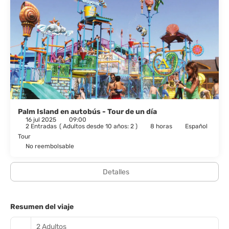
tres habitaciones. Cada una de las lujosas villas es un oasis
privado de confort y tranquilidad, con aire acondicionado,
cocina, una amplia sala de estar y un balcón o patio que rodea
las piscinas tipo oasis. El bar ofrece bebidas refrescantes
mientras te das un chapuzón en una de las 3 piscinas. Deslízate
por el tobogán acuático de 45 metros con tus hijos o lánzate tú
mismo (¡sabemos que quieres!). Prueba tu suerte en nuestras
máquinas tragamonedas y juegos de mesa en el casino del hotel
mientras disfrutas de un cóctel tropical y música en vivo.
Palm Island en autobús - Tour de un día
16 jul 2025
09:00
2 Entradas
(
Adultos desde 10 años: 2
)
8 horas
Español
Tour
No reembolsable
Detalles
Resumen del viaje
2 Adultos