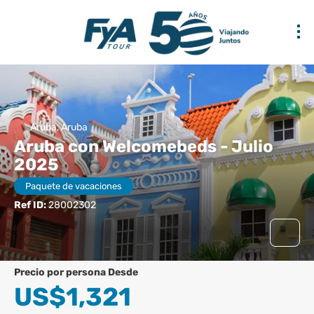
Aruba, Aruba
Aruba con Welcomebeds - Julio
2025
Paquete de vacaciones
Ref ID:
28002302
precio por persona Desde
US$1,321