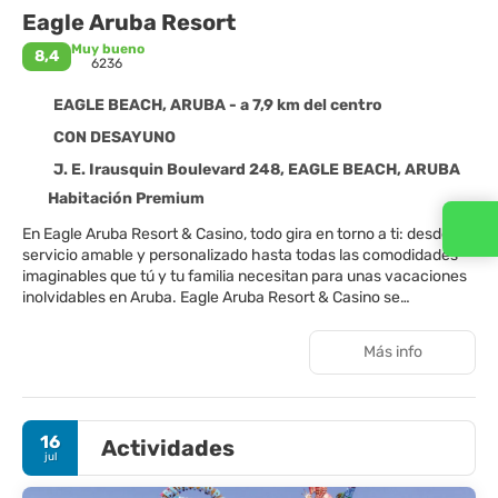
Eagle Aruba Resort
Muy bueno
8,4
6236
EAGLE BEACH, ARUBA - a 7,9 km del centro
CON DESAYUNO
J. E. Irausquin Boulevard 248, EAGLE BEACH, ARUBA
Habitación Premium
Contacta con nosotros
En Eagle Aruba Resort & Casino, todo gira en torno a ti: desde un
servicio amable y personalizado hasta todas las comodidades
imaginables que tú y tu familia necesitan para unas vacaciones
inolvidables en Aruba. Eagle Aruba Resort & Casino se
encuentra a unos cinco minutos a pie de la playa de arena
blanca Eagle Beach. Eagle Beach fue nombrada la mejor playa
Más info
del mundo en los premios Traveler's Choice 2021 de TripAdvisor.
Eagle Beach ha estado clasificada entre las 5 mejores playas
del mundo durante los últimos cinco años. Estamos a solo 10
minutos del aeropuerto, a 5 minutos de Oranjestad, la capital de
16
Actividades
Aruba, y a menos de 5 minutos de una de las zonas comerciales
jul
más exclusivas del Caribe, que ofrece una gran variedad de
opciones gastronómicas. Elige entre 362 suites de una, dos o