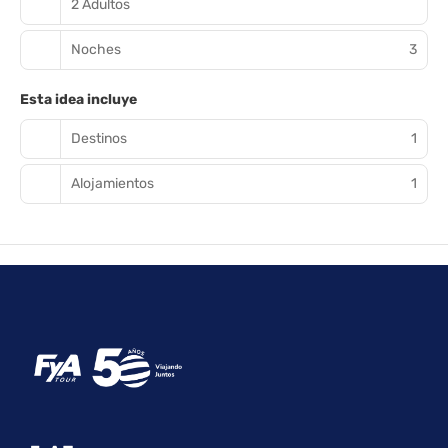
2 Adultos
baño privado con ducha está provisto de artículos de higiene
personal gratuitos y bidés. Entre las comodidades, se incluyen
Noches
3
caja fuerte, cortinas opacas y teléfono.
Toma algo de cocina local e internacional en Q'4RT, restaurante
Esta idea incluye
con un bar o lounge, aunque también puedes llamar al servicio
de habitaciones con horario limitado. Se ofrece un desayuno
Destinos
1
bufé todos los días de 07:00 a 10:00 con un coste adicional.
Alojamientos
1
Tendrás un centro de negocios, tintorería y un servicio de
recepción las 24 horas a tu disposición. Hay un aparcamiento
sin asistencia (de pago) disponible.