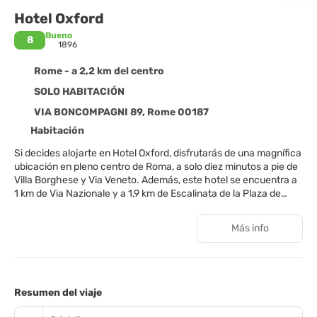
Hotel Oxford
Bueno
8
1896
Rome - a 2,2 km del centro
SOLO HABITACIÓN
VIA BONCOMPAGNI 89, Rome 00187
Habitación
Si decides alojarte en Hotel Oxford, disfrutarás de una magnífica
ubicación en pleno centro de Roma, a solo diez minutos a pie de
Villa Borghese y Via Veneto. Además, este hotel se encuentra a
1 km de Via Nazionale y a 1,9 km de Escalinata de la Plaza de
España.
Más info
Aprovecha los prácticos servicios que se te ofrecen, como
conexión a Internet wifi gratis, servicios de conserjería o un
salón de eventos.
Te sentirás como en tu propia casa en cualquiera de las 54
Resumen del viaje
habitaciones con minibar y televisión de pantalla plana. Mantén
el contacto con los tuyos gracias a la la conexión wifi gratis. El