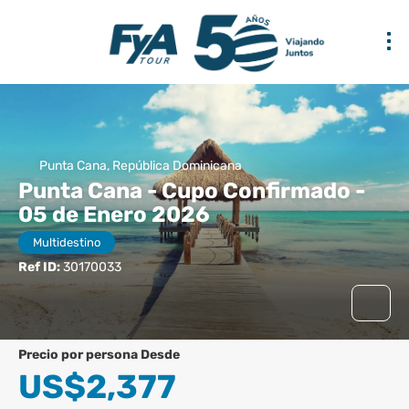
Punta Cana, República Dominicana
Punta Cana - Cupo Confirmado -
05 de Enero 2026
Multidestino
Ref ID:
30170033
precio por persona Desde
US$2,377