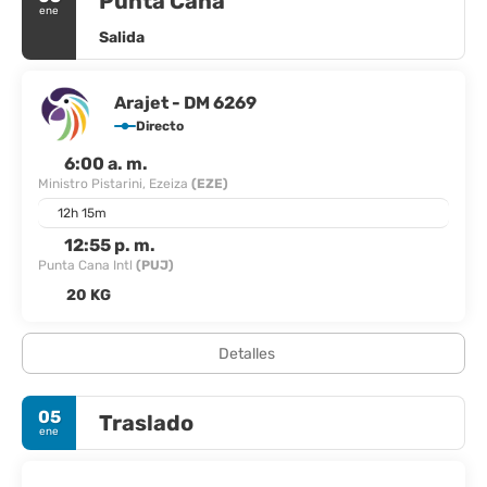
Punta Cana
ene
Salida
Arajet - DM 6269
Directo
6:00 a. m.
Ministro Pistarini, Ezeiza
(EZE)
12h 15m
12:55 p. m.
Punta Cana Intl
(PUJ)
20 KG
Detalles
05
Traslado
ene