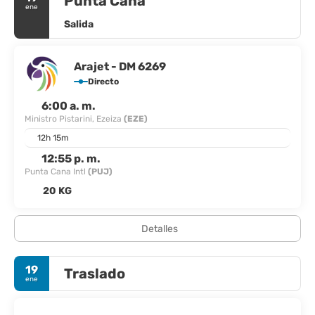
Punta Cana
ene
Salida
Arajet - DM 6269
Directo
6:00 a. m.
Ministro Pistarini, Ezeiza
(EZE)
12h 15m
12:55 p. m.
Punta Cana Intl
(PUJ)
20 KG
Detalles
19
Traslado
ene