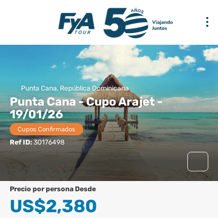
Punta Cana, República Dominicana
Punta Cana - Cupo Arajet -
19/01/26
Cupos Confirmados
Ref ID:
30176498
precio por persona Desde
US$2,380