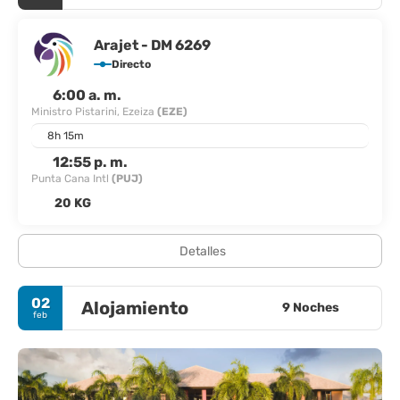
Arajet - DM 6269
Directo
6:00 a. m.
Ministro Pistarini, Ezeiza
(EZE)
8h 15m
12:55 p. m.
Punta Cana Intl
(PUJ)
20 KG
Detalles
02
Alojamiento
9 Noches
feb