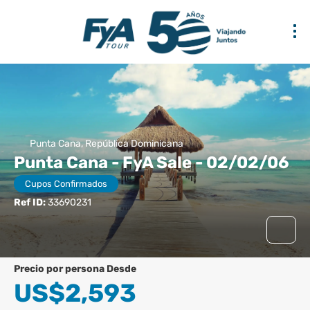
Punta Cana, República Dominicana
Punta Cana - FyA Sale - 02/02/06
Cupos Confirmados
Ref ID:
33690231
precio por persona Desde
US$2,593