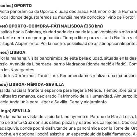
ércoles) OPORTO
sita panorámica de Oporto, ciudad declarada Patrimonio de la Humanidad,
local donde degustaremos su mundialmente conocido “vino de Porto”. Re
ueves) OPORTO-COIMBRA-FÁTIMALISBOA (338 km)
salida hacia Coimbra, ciudad sede de una de las universidades más ant
rtante centro de peregrinación. Tiempo libre para visitar la Basílica y 
ortugal. Alojamiento. Por la noche, posibilidad de asistir opcionalmente
rnes) LISBOA
r la mañana, visita panorámica de esta bella ciudad, situada en la des
ssio, Avenida da Liberdade, barrio Madragoa (donde nació el fado). Co
a los Navegantes
 de los Jerónimos. Tarde libre. Recomendamos realizar una excursión op
ábado) LISBOA-MÉRIDA-SEVILLA
alida hacia la frontera española para llegar a Mérida. Tiempo libre pa
Anfiteatro romanos, declarado Patrimonio de la Humanidad. Almuerzo lib
hacia Andalucía para llegar a Sevilla. Cena y alojamiento.
mingo) SEVILLA
r la mañana visita de la ciudad, incluyendo el Parque de María Luisa, la
rrio de Santa Cruz con sus calles, plazas y estrechos callejones. Opcion
uadalquivir, donde podrá disfrutar de una panorámica con la Torre del Oro
a noche, en opcional, podrá asistir a un espectáculo de baile flamenco. 