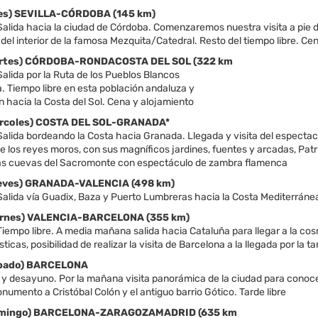
nes) SEVILLA-CÓRDOBA (145 km)
alida hacia la ciudad de Córdoba. Comenzaremos nuestra visita a pie de
a del interior de la famosa Mezquita/Catedral. Resto del tiempo libre. Ce
Martes) CÓRDOBA-RONDACOSTA DEL SOL (322 km
alida por la Ruta de los Pueblos Blancos
. Tiempo libre en esta población andaluza y
 hacia la Costa del Sol. Cena y alojamiento
iércoles) COSTA DEL SOL-GRANADA*
alida bordeando la Costa hacia Granada. Llegada y visita del espectac
e los reyes moros, con sus magníficos jardines, fuentes y arcadas, Pat
las cuevas del Sacromonte con espectáculo de zambra flamenca
ueves) GRANADA-VALENCIA (498 km)
lida vía Guadix, Baza y Puerto Lumbreras hacia la Costa Mediterránea p
iernes) VALENCIA-BARCELONA (355 km)
empo libre. A media mañana salida hacia Cataluña para llegar a la cosmo
ticas, posibilidad de realizar la visita de Barcelona a la llegada por la ta
Sábado) BARCELONA
y desayuno. Por la mañana visita panorámica de la ciudad para conocer
numento a Cristóbal Colón y el antiguo barrio Gótico. Tarde libre
Domingo) BARCELONA-ZARAGOZAMADRID (635 km