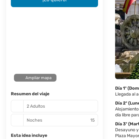
Ampliar mapa
Día 1º (Do
Resumen del viaje
Llegada al a
Día 2º (Lu
2 Adultos
Alojamiento 
día libre pa
Noches
15
Día 3º (M
Desayuno y 
Esta idea incluye
Plaza Mayor