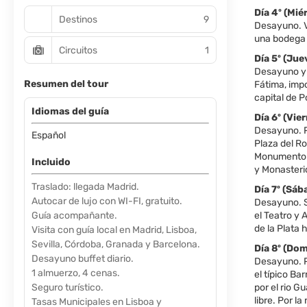
Día 4º (Mi
Destinos
9
Desayuno. Vi
una bodega 
Circuitos
1
Día 5º (J
Desayuno y 
Resumen del tour
Fátima, impo
capital de P
Idiomas del guía
Día 6º (Vie
Desayuno. Po
Español
Plaza del Ro
Monumento 
Incluido
y Monasterio
Traslado: llegada Madrid.
Día 7º (S
Autocar de lujo con WI-FI, gratuito.
Desayuno. S
Guía acompañante.
el Teatro y 
de la Plata 
Visita con guía local en Madrid, Lisboa,
Sevilla, Córdoba, Granada y Barcelona.
Día 8º (Do
Desayuno buffet diario.
Desayuno. Po
1 almuerzo, 4 cenas.
el típico Ba
Seguro turístico.
por el rio G
libre. Por l
Tasas Municipales en Lisboa y