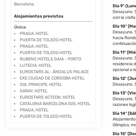
Día 9º (Lu
Desayuno. S
Alojamientos previstos
con la visit
Día 10º (
Única
Desayuno. S
PRAGA, HOTEL
hacia Ronda
PUERTA DE TOLEDO HOTEL
continuación
PRAGA, HOTEL
Día 11º (M
PUERTA DE TOLEDO HOTEL
Desayuno. S
RUBENS HOTELS GAIA - PORTO
residencia d
LUTECIA, HOTEL
opcional a 
EUROSTARS AL- ÁNDALUS PALACE
EXE CIUDAD DE CORDOBA HOTEL
Día 12º (J
Desayuno. Sa
SOL PRINCIPE, HOTEL
SARAY, HOTEL
Día 13º (V
EUROSTARS ACTEON, HOTEL
Desayuno. Ti
CATALONIA BARCELONA 505, HOTEL
razones logís
PRAGA, HOTEL
Día 14º (
PUERTA DE TOLEDO HOTEL
Alojamiento 
Olímpico, mo
Día 15º (