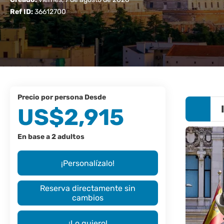
Ref ID:
36612700
precio por persona Desde
US$2,915
En base a 2 adultos
¡Personalízalo!
Reserva directamente sin
cambios
¡Lo quiero!