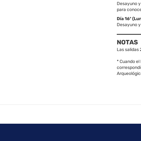
Desayuno y s
para conocer
Día 16º (L
Desayuno y f
NOTAS
Las salidas
* Cuando el
correspondie
Arqueológico