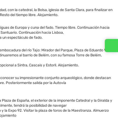
 con la catedral, la Bolsa, iglesia de Santa Clara, para finalizar en
sto del tiempo libre. Alojamiento.
iguas de Europa y cuna del fado. Tiempo libre. Continuación hacia
el Santuario. Continuación hacia Lisboa,
 a un espectáculo de fado.
Contacta con nosotros
embocadura del río Tajo: Mirador del Parque, Plaza de Eduardo VII,
ntinuaremos al barrio de Belém, con su famosa Torre de Belém,
cional a Sintra, Cascais y Estoril. Alojamiento.
ra conocer su impresionante conjunto arqueológico, donde destacan
re. Posteriormente salida por la Autovía
 Plaza de España, el exterior de la imponente Catedral y la Giralda y
almente, tendrá la posibilidad de navegar
 y la Expo 92. Visitar la plaza de toros de la Maestranza. Almuerzo
Alojamiento