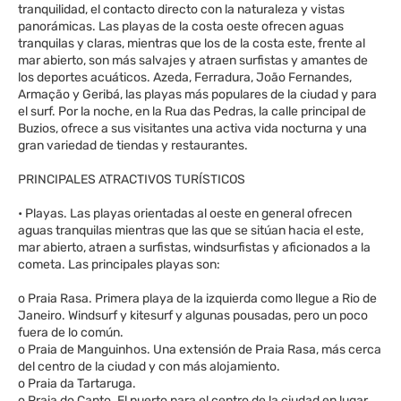
tranquilidad, el contacto directo con la naturaleza y vistas
panorámicas. Las playas de la costa oeste ofrecen aguas
tranquilas y claras, mientras que los de la costa este, frente al
mar abierto, son más salvajes y atraen surfistas y amantes de
los deportes acuáticos. Azeda, Ferradura, João Fernandes,
Armação y Geribá, las playas más populares de la ciudad y para
el surf. Por la noche, en la Rua das Pedras, la calle principal de
Buzios, ofrece a sus visitantes una activa vida nocturna y una
gran variedad de tiendas y restaurantes.
PRINCIPALES ATRACTIVOS TURÍSTICOS
• Playas. Las playas orientadas al oeste en general ofrecen
aguas tranquilas mientras que las que se sitúan hacia el este,
mar abierto, atraen a surfistas, windsurfistas y aficionados a la
cometa. Las principales playas son:
o Praia Rasa. Primera playa de la izquierda como llegue a Rio de
Janeiro. Windsurf y kitesurf y algunas pousadas, pero un poco
fuera de lo común.
o Praia de Manguinhos. Una extensión de Praia Rasa, más cerca
del centro de la ciudad y con más alojamiento.
o Praia da Tartaruga.
o Praia do Canto. El puerto para el centro de la ciudad en lugar