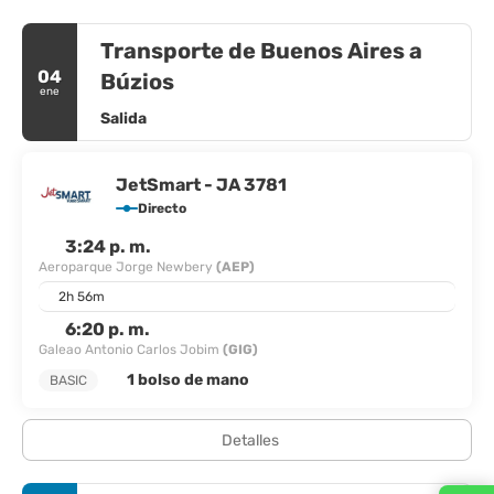
Transporte de Buenos Aires a
04
Búzios
ene
Salida
JetSmart - JA 3781
Directo
3:24 p. m.
Aeroparque Jorge Newbery
(AEP)
2h 56m
6:20 p. m.
Galeao Antonio Carlos Jobim
(GIG)
1 bolso de mano
BASIC
Detalles