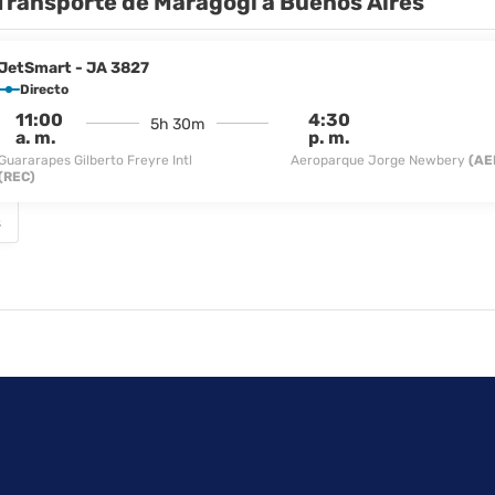
Transporte de Maragogi a Buenos Aires
abla de planchar.
JetSmart - JA 3827
Directo
11:00
4:30
5h 30m
a. m.
p. m.
Guararapes Gilberto Freyre Intl
Aeroparque Jorge Newbery
(AE
(REC)
s