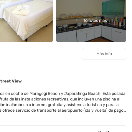
16 fotos más
Más info
Street View
nutos en coche de Maragogi Beach y Japaratinga Beach. Esta posada
uta de las instalaciones recreativas, que incluyen una piscina al
ón inalámbrica a internet gratuita y asistencia turística y para la
 ofrece servicio de transporte al aeropuerto (ida y vuelta) de pago
uno bufé gratuito todos los días de 7:00 a 10:00. Te sentirás como
 a Internet wifi gratis te mantendrá en contacto con los tuyos;
 de limpieza todos los días y, si lo necesitas, podrás solicitar una