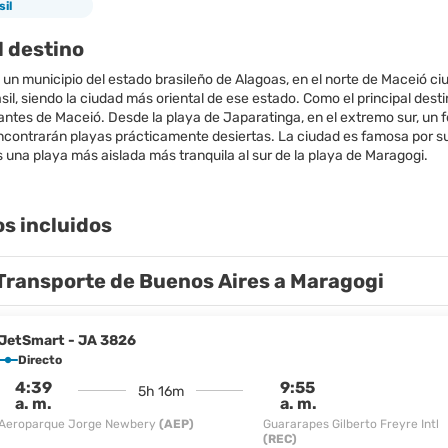
sil
l destino
un municipio del estado brasileño de Alagoas, en el norte de Maceió ciu
sil, siendo la ciudad más oriental de ese estado. Como el principal des
tantes de Maceió. Desde la playa de Japaratinga, en el extremo sur, un 
encontrarán playas prácticamente desiertas. La ciudad es famosa por su
os incluidos
Transporte de Buenos Aires a Maragogi
JetSmart - JA 3826
Directo
4:39
9:55
5h 16m
a. m.
a. m.
Aeroparque Jorge Newbery
(AEP)
Guararapes Gilberto Freyre Intl
(REC)