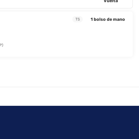
Vuelta
1 bolso de mano
TS
P)