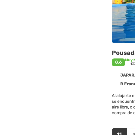
Pousad
Muy 
8,6
13
JAPARA
R Francis
Al alojarte
se encuentra
aire libre, 
compra de en
(previa soli
en casa en u
también podr
11