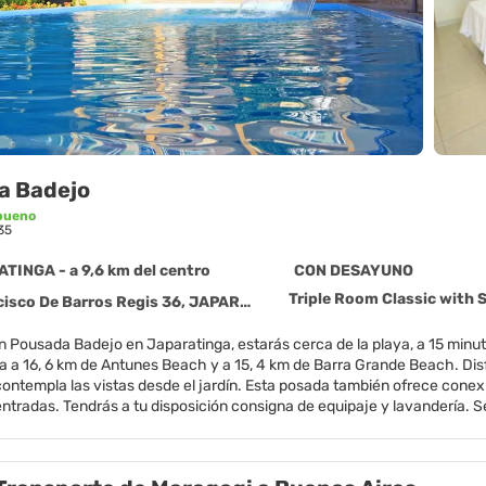
a Badejo
bueno
35
TINGA - a 9,6 km del centro
CON DESAYUNO
Triple Room Classic with 
co De Barros Regis 36, JAPARATINGA 57950-000
 en Pousada Badejo en Japaratinga, estarás cerca de la playa, a 15 mi
 a 16, 6 km de Antunes Beach y a 15, 4 km de Barra Grande Beach. Disfr
o contempla las vistas desde el jardín. Esta posada también ofrece conexi
tradas. Tendrás a tu disposición consigna de equipaje y lavandería. Se
citud), así como aparcamiento sin asistencia gratuito. Se sirve un desay
na de las 17 habitaciones con aire acondicionado y minibar. La conexión
ás ver tu programa favorito en la televisión por cable. Se ofrece servicio