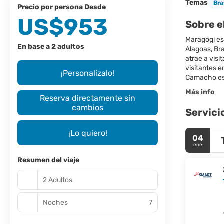
Temas
Bra
precio por persona Desde
US$953
Sobre e
Maragogi es 
En base a 2 adultos
Alagoas, Bra
atrae a visi
visitantes 
¡Personalízalo!
Más info
Reserva directamente sin
cambios
Servici
¡Lo quiero!
04
ene
Resumen del viaje
2 Adultos
Noches
7