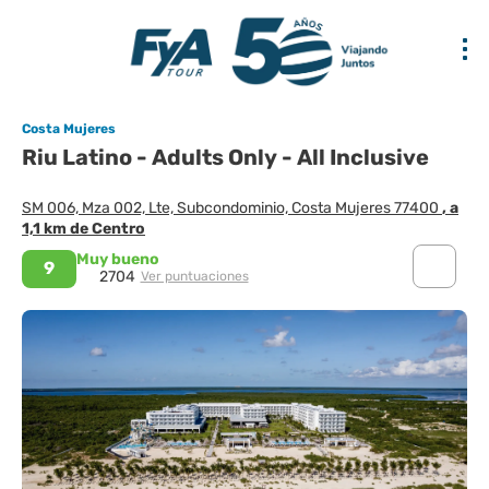
Costa Mujeres
Riu Latino - Adults Only - All Inclusive
SM 006, Mza 002, Lte, Subcondominio, Costa Mujeres 77400
, a
1,1 km de Centro
Muy bueno
9
2704
Ver puntuaciones