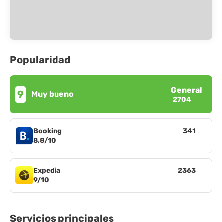
Popularidad
General
9
Muy bueno
2704
Booking
341
8,8/10
Expedia
2363
9/10
Servicios principales