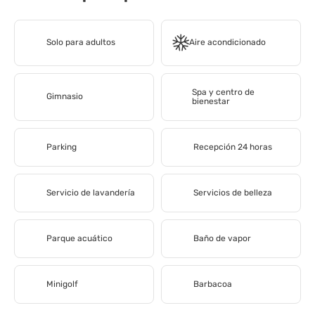
Solo para adultos
Aire acondicionado
Spa y centro de
Gimnasio
bienestar
Parking
Recepción 24 horas
Servicio de lavandería
Servicios de belleza
Parque acuático
Baño de vapor
Minigolf
Barbacoa