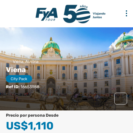
Viena, Austria
Viena
City Pack
Ref ID:
16653988
precio por persona Desde
US$1,110