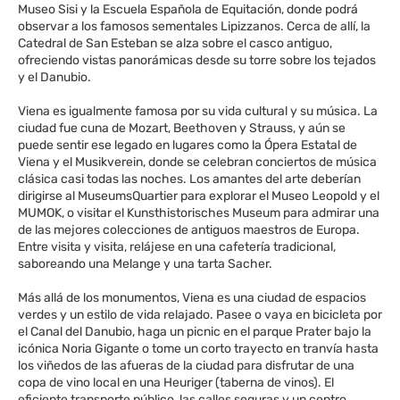
Museo Sisi y la Escuela Española de Equitación, donde podrá
observar a los famosos sementales Lipizzanos. Cerca de allí, la
Catedral de San Esteban se alza sobre el casco antiguo,
ofreciendo vistas panorámicas desde su torre sobre los tejados
y el Danubio.
Viena es igualmente famosa por su vida cultural y su música. La
ciudad fue cuna de Mozart, Beethoven y Strauss, y aún se
puede sentir ese legado en lugares como la Ópera Estatal de
Viena y el Musikverein, donde se celebran conciertos de música
clásica casi todas las noches. Los amantes del arte deberían
dirigirse al MuseumsQuartier para explorar el Museo Leopold y el
MUMOK, o visitar el Kunsthistorisches Museum para admirar una
de las mejores colecciones de antiguos maestros de Europa.
Entre visita y visita, relájese en una cafetería tradicional,
saboreando una Melange y una tarta Sacher.
Más allá de los monumentos, Viena es una ciudad de espacios
verdes y un estilo de vida relajado. Pasee o vaya en bicicleta por
el Canal del Danubio, haga un picnic en el parque Prater bajo la
icónica Noria Gigante o tome un corto trayecto en tranvía hasta
los viñedos de las afueras de la ciudad para disfrutar de una
copa de vino local en una Heuriger (taberna de vinos). El
eficiente transporte público, las calles seguras y un centro