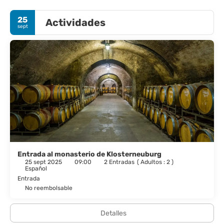
gimnasio. Encontrarás además conexión a Internet wifi gratis,
servicios de conserjería y un vestíbulo con chimenea.
25
Actividades
sept
Te sentirás como en tu propia casa en cualquiera de las 74
habitaciones con minibar. Las camas cuentan con colchones
con una capa de acolchado adicional y sábanas de algodón
egipcio para descansar plácidamente. Se ofrece una conexión a
Internet por cable y wifi gratis. El baño privado con bañera o
ducha está provisto de artículos de higiene personal gratuitos y
secadores de pelo.
Este hotel cuenta con una cafetería para tomar algo rápido, pero
también puedes aprovechar su servicio de habitaciones con
horario limitado. Apaga la sed con tu bebida favorita en el bar o
lounge. Se ofrece un desayuno bufé todos los días de 07:00 a
10:30 con un coste adicional.
Entrada al monasterio de Klosterneuburg
25 sept 2025
09:00
2 Entradas
(
Adultos : 2
)
Tendrás conexión a Internet por cable gratis, un centro de
Español
negocios y periódicos gratuitos en el vestíbulo a tu disposición.
Entrada
Pagando un pequeño suplemento podrás aprovechar
No reembolsable
prestaciones como servicio de transporte al aeropuerto (ida y
vuelta) disponible 24 horas y aparcamiento sin asistencia (de
pago).
Detalles