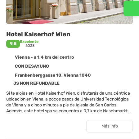
Contacta con nosotros
Hotel Kaiserhof Wien
Excelente
9,8
6038
Vienna - a 1,4 km del centro
CON DESAYUNO
Frankenberggasse 10, Vienna 1040
JS NON REFUNDABLE
Si te alojas en Hotel Kaiserhof Wien, disfrutarás de una céntrica
ubicación en Viena, a pocos pasos de Universidad Tecnológica
de Viena y a cinco minutos a pie de Iglesia de San Carlos.
Además, este hotel spa se encuentra a 0,7 km de Naschmarkt y
a 0,9 km de Ópera de Viena.
Más info
Para un relax sin igual, nada como una visita al spa. La diversión
está asegurada en este alojamiento, que ofrece sauna y