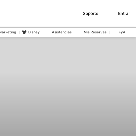
Soporte
Entrar
 Marketing
Disney
Asistencias
Mis Reservas
FyA