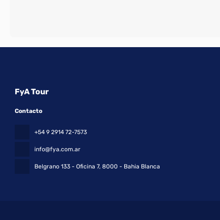
FyA Tour
Contacto
+54 9 2914 72-7573
info@fya.com.ar
Belgrano 133 - Oficina 7
, 8000 - Bahia Blanca