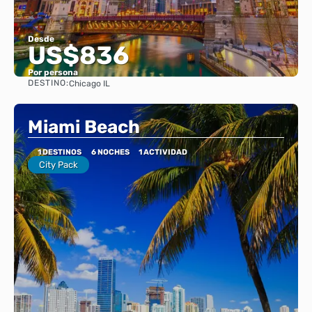
Desde
US$836
Por persona
DESTINO:
Chicago IL
Ver
Miami Beach
1 DESTINOS
6 NOCHES
1 ACTIVIDAD
City Pack