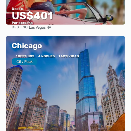
Desde
US$401
Por persona
DESTINO:
Las Vegas NV
Ver
Chicago
1 DESTINOS
4 NOCHES
1 ACTIVIDAD
City Pack