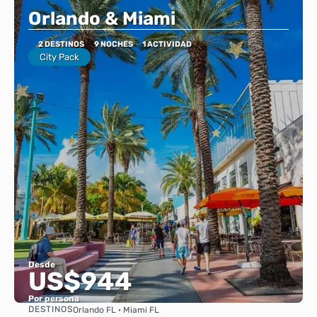
Orlando & Miami
2 DESTINOS
9 NOCHES
1 ACTIVIDAD
City Pack
Desde
US$944
Por persona
DESTINOS
Orlando FL · Miami FL
Ver