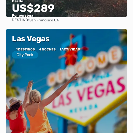
Desde
US$289
Por persona
DESTINO:
San Francisco CA
Ver
Las Vegas
1 DESTINOS
4 NOCHES
1 ACTIVIDAD
City Pack