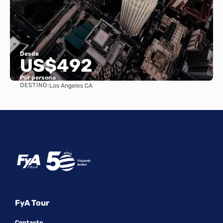
Desde
US$492
Por persona
DESTINO:
Los Angeles CA
Ver
FyA Tour
Contacto