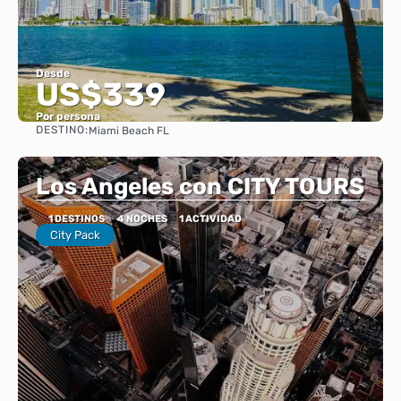
Desde
US$339
Por persona
DESTINO:
Miami Beach FL
Ver
Los Angeles con CITY TOURS
1 DESTINOS
4 NOCHES
1 ACTIVIDAD
City Pack