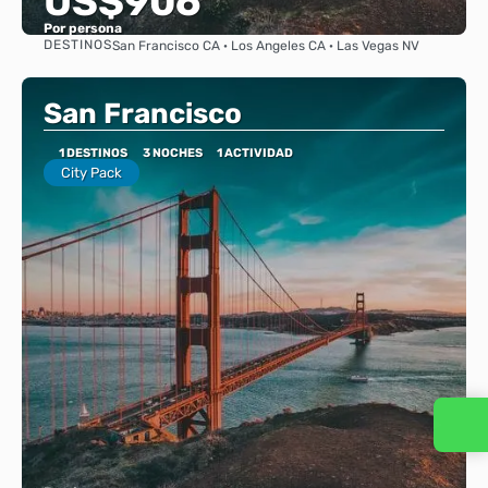
US$906
Por persona
DESTINOS
San Francisco CA · Los Angeles CA · Las Vegas NV
Ver
San Francisco
1 DESTINOS
3 NOCHES
1 ACTIVIDAD
City Pack
Contacta con nosotros