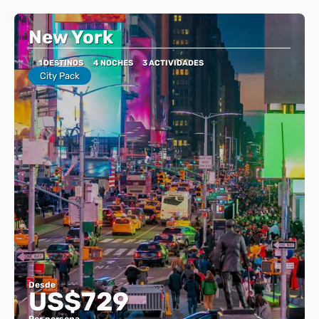
New York
1 DESTINOS
4 NOCHES
3 ACTIVIDADES
City Pack
Desde
US$729
Por persona