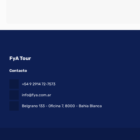
FyA Tour
Contacto
+54 9 2914 72-7573
info@fya.com.ar
Belgrano 133 - Oficina 7
, 8000 - Bahia Blanca