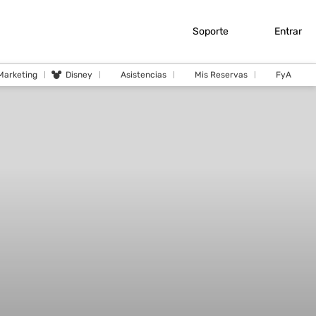
Soporte
Entrar
 Marketing
Disney
Asistencias
Mis Reservas
FyA